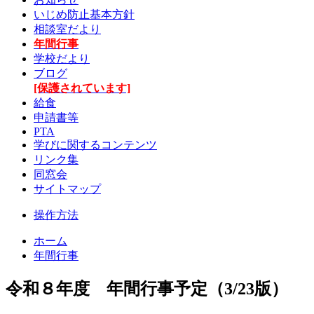
いじめ防止基本方針
相談室だより
年間行事
学校だより
ブログ
[保護されています]
給食
申請書等
PTA
学びに関するコンテンツ
リンク集
同窓会
サイトマップ
操作方法
ホーム
年間行事
令和８年度 年間行事予定（3/23版）