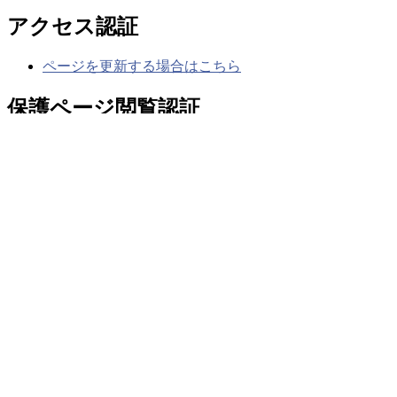
アクセス認証
ページを更新する場合はこちら
保護ページ閲覧認証
保護ページを閲覧する場合はこちら
Google検索
年間行事
WHAT'S NEW
2026年03月25日 16:03:10
令和８年度 年間行事予定（3/23版）