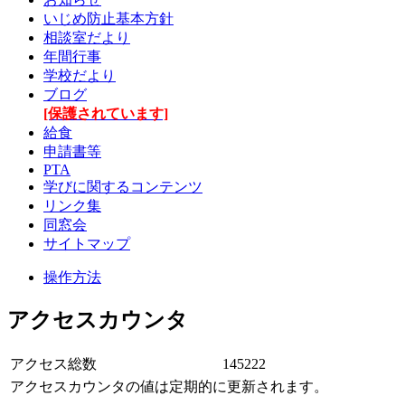
いじめ防止基本方針
相談室だより
年間行事
学校だより
ブログ
[保護されています]
給食
申請書等
PTA
学びに関するコンテンツ
リンク集
同窓会
サイトマップ
操作方法
アクセスカウンタ
アクセス総数
145222
アクセスカウンタの値は定期的に更新されます。