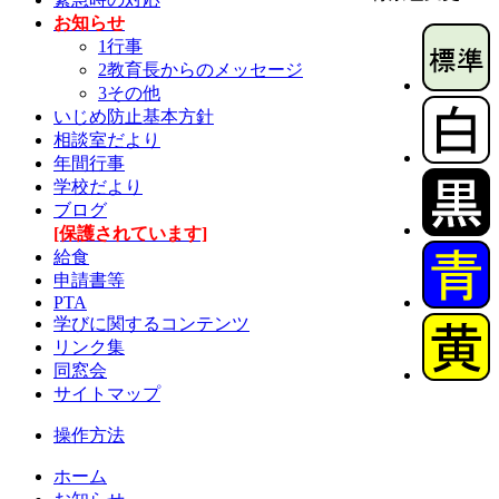
お知らせ
1行事
2教育長からのメッセージ
3その他
いじめ防止基本方針
相談室だより
年間行事
学校だより
ブログ
[保護されています]
給食
申請書等
PTA
学びに関するコンテンツ
リンク集
同窓会
サイトマップ
操作方法
ホーム