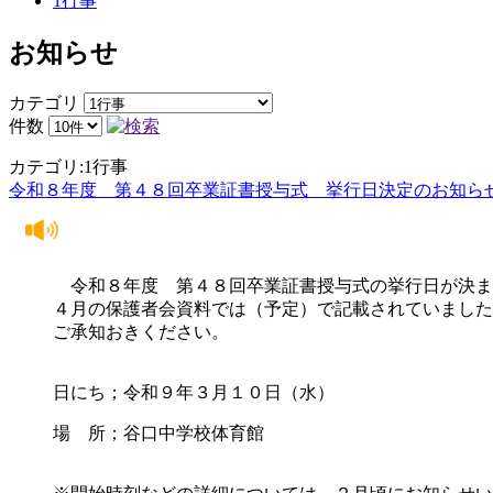
1行事
お知らせ
カテゴリ
件数
カテゴリ:1行事
令和８年度 第４８回卒業証書授与式 挙行日決定のお知ら
令和８年度 第４８回卒業証書授与式の挙行日が決ま
４月の保護者会資料では（予定）で記載されていました
ご承知おきください。
日にち；令和９年３月１０日（水）
場 所；谷口中学校体育館