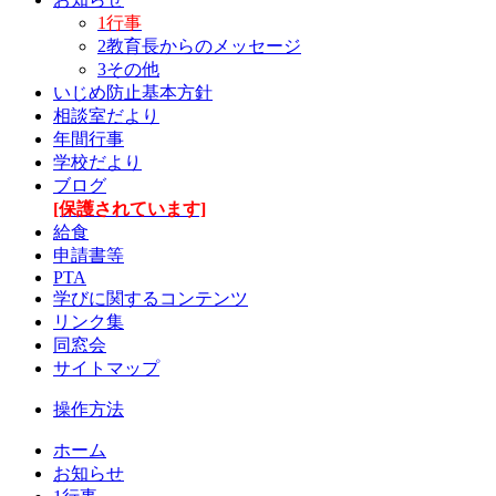
1行事
2教育長からのメッセージ
3その他
いじめ防止基本方針
相談室だより
年間行事
学校だより
ブログ
[保護されています]
給食
申請書等
PTA
学びに関するコンテンツ
リンク集
同窓会
サイトマップ
操作方法
ホーム
お知らせ