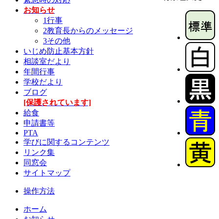
お知らせ
1行事
2教育長からのメッセージ
3その他
いじめ防止基本方針
相談室だより
年間行事
学校だより
ブログ
[保護されています]
給食
申請書等
PTA
学びに関するコンテンツ
リンク集
同窓会
サイトマップ
操作方法
ホーム