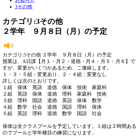
お知らせ
3その他
カテゴリ:3その他
２学年 ９月８日（月）の予定
カテゴリ:3その他 ２学年 ９月８日（月）の予定
授業は、A日課【月１・月２・道徳・月４・月５・月６】で
すが、変更がいくつかあるため、ご連絡します。
１・３・５組：変更あり、２・４組：変更なし
詳しくは次のとおりです。
１組 保体 英語 道徳 保体 技術 家庭科
２組 英語 保体 道徳 理科 家庭科 技術
３組 理科 国語 道徳 英語 保体 数学
４組 数学 社会 道徳 国語 理科 保体
５組 英語 理科 道徳 数学 国語 社会
保体は全クラスプールを予定しています。１組は２時間ある
のでプールと学年種目の練習になります。