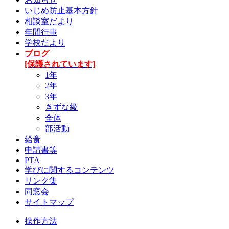
いじめ防止基本方針
相談室だより
年間行事
学校だより
ブログ
[保護されています]
1年
2年
3年
きずな級
全体
部活動
給食
申請書等
PTA
学びに関するコンテンツ
リンク集
同窓会
サイトマップ
操作方法