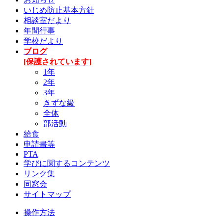
いじめ防止基本方針
相談室だより
年間行事
学校だより
ブログ
[保護されています]
1年
2年
3年
きずな級
全体
部活動
給食
申請書等
PTA
学びに関するコンテンツ
リンク集
同窓会
サイトマップ
操作方法