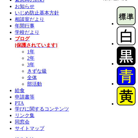
お知らせ
いじめ防止基本方針
相談室だより
年間行事
学校だより
ブログ
[保護されています]
1年
2年
3年
きずな級
全体
部活動
給食
申請書等
PTA
学びに関するコンテンツ
リンク集
同窓会
サイトマップ