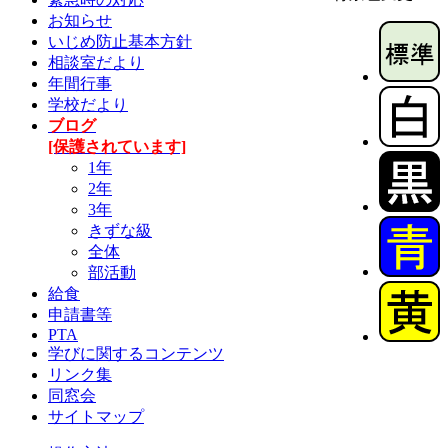
お知らせ
いじめ防止基本方針
相談室だより
年間行事
学校だより
ブログ
[保護されています]
1年
2年
3年
きずな級
全体
部活動
給食
申請書等
PTA
学びに関するコンテンツ
リンク集
同窓会
サイトマップ