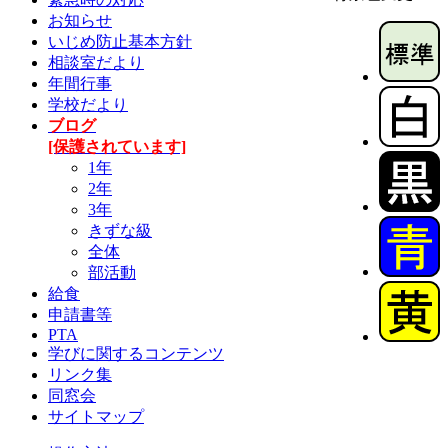
お知らせ
いじめ防止基本方針
相談室だより
年間行事
学校だより
ブログ
[保護されています]
1年
2年
3年
きずな級
全体
部活動
給食
申請書等
PTA
学びに関するコンテンツ
リンク集
同窓会
サイトマップ