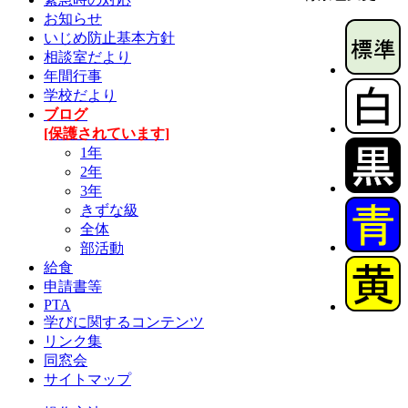
お知らせ
いじめ防止基本方針
相談室だより
年間行事
学校だより
ブログ
[保護されています]
1年
2年
3年
きずな級
全体
部活動
給食
申請書等
PTA
学びに関するコンテンツ
リンク集
同窓会
サイトマップ