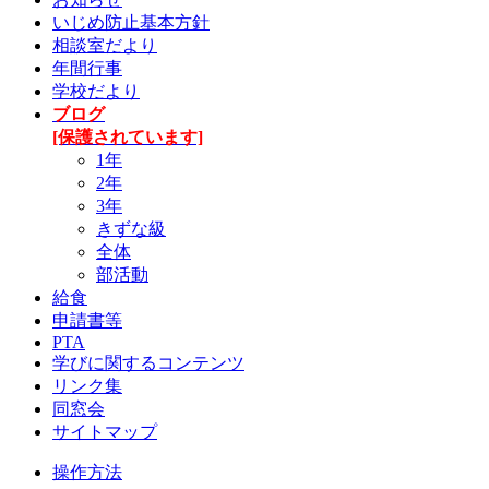
いじめ防止基本方針
相談室だより
年間行事
学校だより
ブログ
[保護されています]
1年
2年
3年
きずな級
全体
部活動
給食
申請書等
PTA
学びに関するコンテンツ
リンク集
同窓会
サイトマップ
操作方法