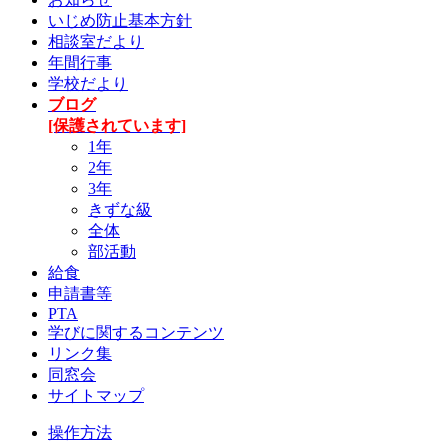
いじめ防止基本方針
相談室だより
年間行事
学校だより
ブログ
[保護されています]
1年
2年
3年
きずな級
全体
部活動
給食
申請書等
PTA
学びに関するコンテンツ
リンク集
同窓会
サイトマップ
操作方法