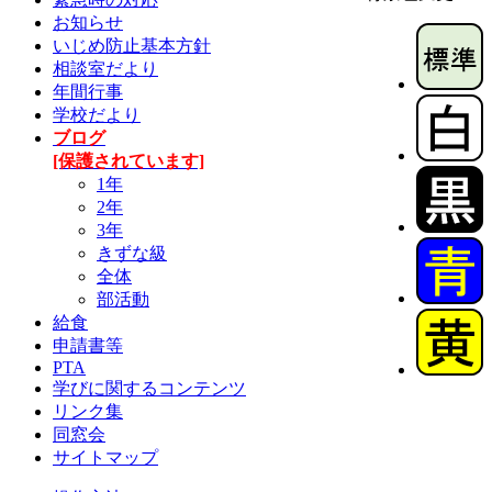
お知らせ
いじめ防止基本方針
相談室だより
年間行事
学校だより
ブログ
[保護されています]
1年
2年
3年
きずな級
全体
部活動
給食
申請書等
PTA
学びに関するコンテンツ
リンク集
同窓会
サイトマップ