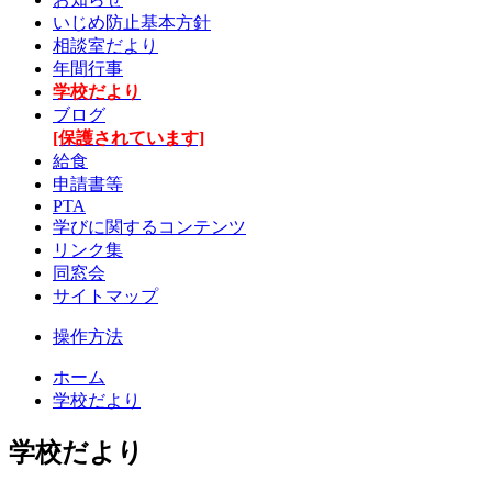
いじめ防止基本方針
相談室だより
年間行事
学校だより
ブログ
[保護されています]
給食
申請書等
PTA
学びに関するコンテンツ
リンク集
同窓会
サイトマップ
操作方法
ホーム
学校だより
学校だより