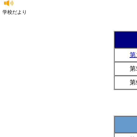
学校だより
第
第
第